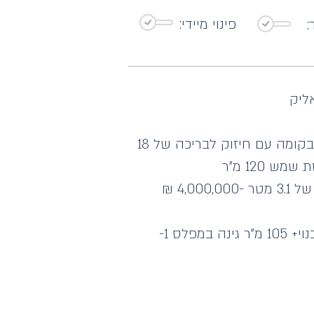
פינוי מיידי:
:
ליק
פנטהאוז 300 מ"ר יחיד בקומה עם חיזוק לבריכה של 18
דירת גן ענקית 135 מ"ר בנוי+ 105 מ"ר גינה במפלס 1-