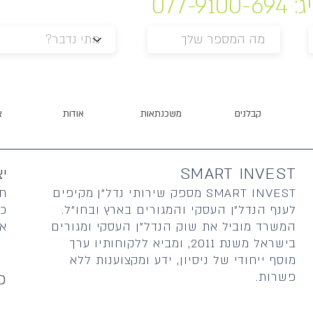
ג:
077-9100-694
או השאר פרטים
קבלנים
משכנתאות
אודות
צ
SMART INVEST
י
SMART INVEST מספק שירותי נדל"ן מקיפים
חיי
לענף הנדל"ן העסקי והמגורים בארץ ובחו"ל.
כת
המשרד מוביל את שוק הנדל"ן העסקי ומגורים
אימיי
בישראל משנת 2011, ומביא ללקוחותיו ערך
מוסף ייחודי של ניסיון, ידע ומקצוענות ללא
פשרות.
פ