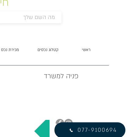
מעוניין בנכס?
חיי
ראשי
קטלוג נכסים
מכירת נכס
פניה למשרד
?מעוניין בנכס הזה
077-9100694