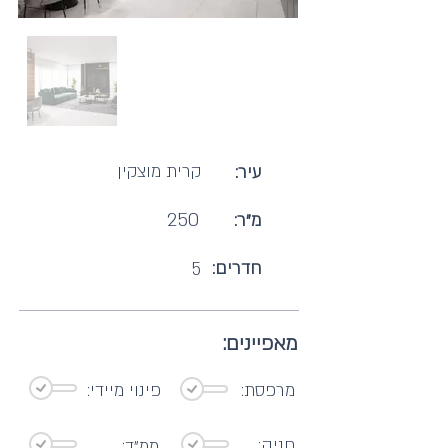
קרית מוצקין
עיר:
250
מ"ר:
חדרים:
5
מאפיינים:
מרפסת:
פינוי מיידי:
חניה:
ממ"ד: