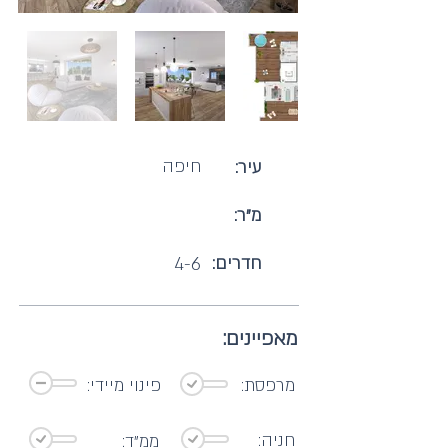
חיפה
עיר:
מ"ר:
חדרים:
4-6
מאפיינים:
מרפסת:
פינוי מיידי:
חניה:
ממ"ד: