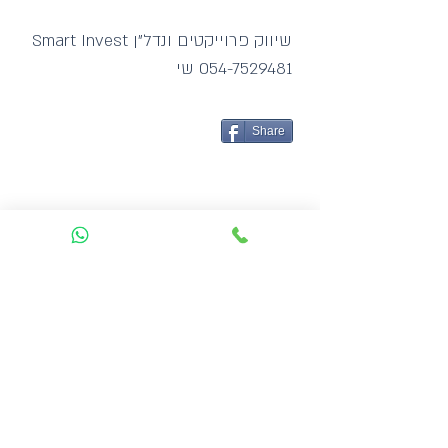
שיווק פרוייקטים ונדל"ן Smart Invest
054-7529481
שי
Share
מעוניין בנכס?
חייג:
077-9100-