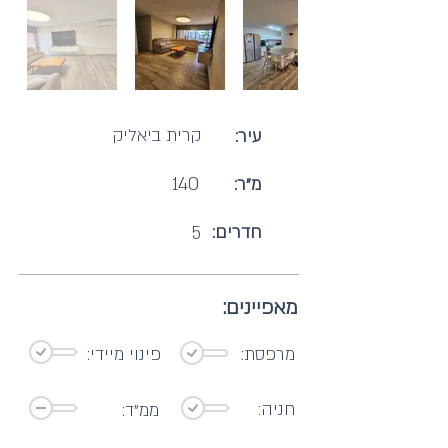
קרית ביאליק
עיר:
140
מ"ר:
חדרים:
5
מאפיינים:
מרפסת:
פינוי מיידי:
חניה:
ממ"ד: